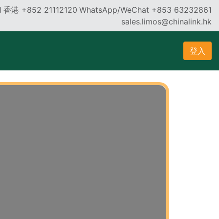
1
香港
+852 21112120
WhatsApp/WeChat +853 63232861
sales.limos@chinalink.hk
登入