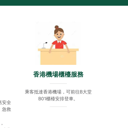
香港機場櫃檯服務
乘客抵達香港機場，可前往B大堂
。
B01櫃檯安排登車。
括安全
、急救
，